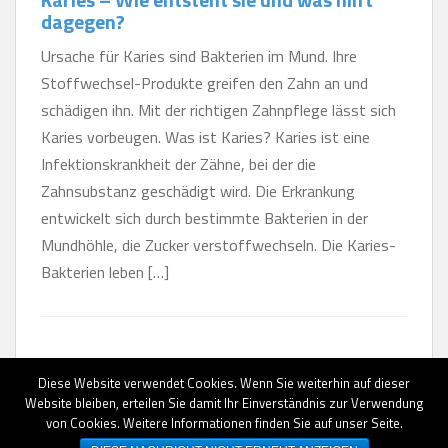
dagegen?
Ursache für Karies sind Bakterien im Mund. Ihre
Stoffwechsel-Produkte greifen den Zahn an und
schädigen ihn. Mit der richtigen Zahnpflege lässt sich
Karies vorbeugen. Was ist Karies? Karies ist eine
Infektionskrankheit der Zähne, bei der die
Zahnsubstanz geschädigt wird. Die Erkrankung
entwickelt sich durch bestimmte Bakterien in der
Mundhöhle, die Zucker verstoffwechseln. Die Karies-
Bakterien leben […]
Diese Website verwendet Cookies. Wenn Sie weiterhin auf dieser
Website bleiben, erteilen Sie damit Ihr Einverständnis zur Verwendung
von Cookies. Weitere Informationen finden Sie auf unser Seite.
AGB
|
Datenschutz
|
Impressum
|
Erstinformationen