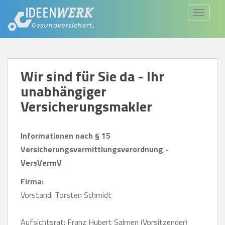
S
TOGGLE
k
i
p
t
Wir sind für Sie da - Ihr
o
unabhängiger
m
a
Versicherungsmakler
i
n
Informationen nach § 15
c
Versicherungsvermittlungsverordnung -
o
VersVermV
n
Firma:
t
Vorstand: Torsten Schmidt
e
n
Aufsichtsrat: Franz Hubert Salmen (Vorsitzender)
t