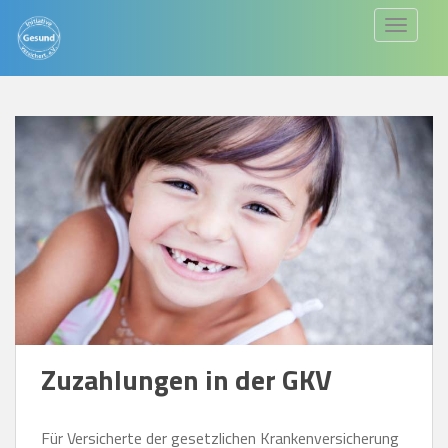
S
TOGGLE
k
i
p
t
o
m
a
i
n
c
o
n
t
Zuzahlungen in der GKV
e
n
Für Versicherte der gesetzlichen Krankenversicherung
t