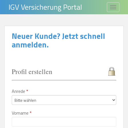
S
IGV Versicherung Portal
TOGGLE
k
i
p
Neuer Kunde? Jetzt schnell
t
anmelden.
o
m
a
i
Profil erstellen
n
c
o
Anrede
*
n
t
e
Vorname
*
n
t