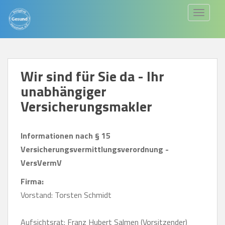
S
TOGGLE
k
i
p
t
Wir sind für Sie da - Ihr
o
unabhängiger
m
a
Versicherungsmakler
i
n
Informationen nach § 15
c
Versicherungsvermittlungsverordnung -
o
VersVermV
n
Firma:
t
Vorstand: Torsten Schmidt
e
n
Aufsichtsrat: Franz Hubert Salmen (Vorsitzender)
t