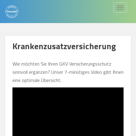
S
TOGGLE
k
i
p
t
Krankenzusatzversicherung
o
m
a
Wie möchten Sie Ihren GKV Versicherungsschutz
i
sinnvoll ergänzen? Unser 7-minütiges Video gibt Ihnen
n
eine optimale Übersicht.
c
o
n
t
e
n
t