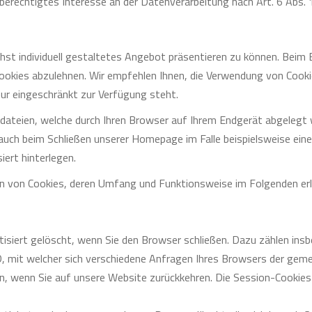
erechtigtes Interesse an der Datenverarbeitung nach Art. 6 Abs. 1
hst individuell gestaltetes Angebot präsentieren zu können. Beim
ookies abzulehnen. Wir empfehlen Ihnen, die Verwendung von Cook
r eingeschränkt zur Verfügung steht.
xtdateien, welche durch Ihren Browser auf Ihrem Endgerät abgelegt
 auch beim Schließen unserer Homepage im Falle beispielsweise e
ert hinterlegen.
en von Cookies, deren Umfang und Funktionsweise im Folgenden erl
isiert gelöscht, wenn Sie den Browser schließen. Dazu zählen ins
D, mit welcher sich verschiedene Anfragen Ihres Browsers der gem
n, wenn Sie auf unsere Website zurückkehren. Die Session-Cookies