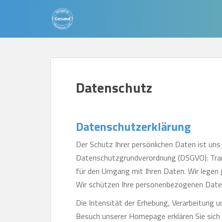
S
k
i
p
t
o
Datenschutz
m
a
i
Datenschutzerklärung
n
c
Der Schutz Ihrer persönlichen Daten ist un
o
Datenschutzgrundverordnung (DSGVO): Tran
n
für den Umgang mit Ihren Daten. Wir legen 
t
Wir schützen Ihre personenbezogenen Daten
e
Die Intensität der Erhebung, Verarbeitung 
n
Besuch unserer Homepage erklären Sie sich
t