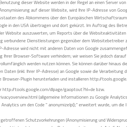
Benutzung dieser Website werden in der Regel an einen Server von
P-Anonymisierung auf dieser Website, wird Ihre IP-Adresse von Goog
gsstaaten des Abkommens über den Europäischen Wirtschaftsraum 
oogle in den USA übertragen und dort gekürzt. Im Auftrag des Betre
der Website auszuwerten, um Reports über die Websiteaktivitäte
ng verbundene Dienstleistungen gegenüber dem Websitebetreiber z
IP-Adresse wird nicht mit anderen Daten von Google zusammengefü
g Ihrer Browser-Software verhindern; wir weisen Sie jedoch darauf 
vollumfänglich werden nutzen können. Sie können darüber hinaus di
 Daten (inkl. Ihrer IP-Adresse) an Google sowie die Verarbeitung 
e Browser-Plugin herunterladen und installieren http://tools.goog
er http://tools.google.com/dlpage/gaoptout?hl=de bzw.
ivacyoverview.html (allgemeine Informationen zu Google Analytics
e Analytics um den Code " anonymizeIp();" erweitert wurde, um die
r getroffenen Schutzvorkehrungen (Anonymisierung und Widerspruc