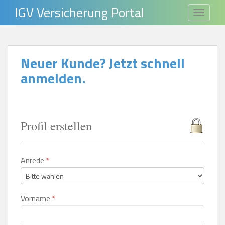
S
IGV Versicherung Portal
TOGGLE
k
i
p
Neuer Kunde? Jetzt schnell
t
anmelden.
o
m
a
i
Profil erstellen
n
c
o
Anrede
*
n
t
e
Vorname
*
n
t