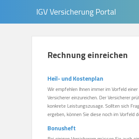
S
IGV Versicherung Portal
k
i
p
t
o
Rechnung einreichen
m
a
i
Heil- und Kostenplan
n
c
Wir empfehlen Ihnen immer im Vorfeld einer
o
Versicherer einzureichen. Der Versicherer prü
n
konkrete Leistungszusage. Sollten sich Fra
t
ergeben, können Sie diese noch im Vorfeld 
e
Bonusheft
n
t
Bei einigen Versicherern müssen Sie auch e