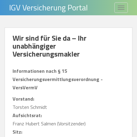
S
IGV Versicherung Portal
TOGGLE
k
i
p
Wir sind für Sie da – Ihr
t
unabhängiger
o
Versicherungsmakler
m
a
i
Informationen nach § 15
n
Versicherungsvermittlungsverordnung -
c
VersVermV
o
Vorstand:
n
Torsten Schmidt
t
Aufsichtsrat:
e
Franz Hubert Salmen (Vorsitzender)
n
Sitz:
t