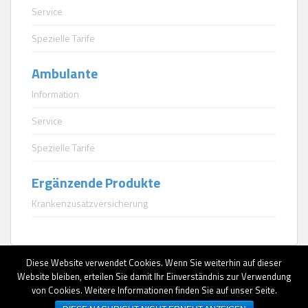
Service
Spezielle Tarife
Ambulante
Information
Service
Spezielle Tarife
Ergänzende Produkte
Krankenzusatzversicherung
Diese Website verwendet Cookies. Wenn Sie weiterhin auf dieser
Website bleiben, erteilen Sie damit Ihr Einverständnis zur Verwendung
von Cookies. Weitere Informationen finden Sie auf unser Seite.
AGB
|
Datenschutz
|
Impressum
|
Erstinformationen