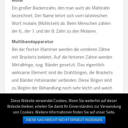
Molar
Ein großer Backenzahn, den man auch als Mahlzahn
bezeichnet. Der Name leitet sich vom lateinischen
Wort molaris (Mühlstein) ab. Beim Menschen zählen
der 6., der 7. und der 8. Zahn zu den Molaren.
Multibandapparatur
Bei der festen Klammer werden die vorderen Zähne
mit Brackets beklebt. Auf die hinteren Zähne werden
Metallringe, sog. Bänder gesetzt. Das eigentlich
wirksame Element sind die Drahtbögen, die Brackets
und Bänder miteinander verbinden. Diese Bögen sind
zu Beginn der Behandlung noch sehr leicht und weich
und werden dann im Laufe der Behandlung stärker.
Diese Website verwendet Cookies. Wenn Sie weiterhin auf dieser
Nach oben
Website bleiben, erteilen Sie damit Ihr Einverständnis zur Verwendung
von Cookies. Weitere Informationen finden Sie auf unser Seite.
N
DIESE NACHRICHT NICHT ERNEUT ANZEIGEN