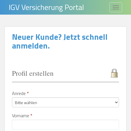
S
IGV Versicherung Portal
TOGGLE
k
i
p
Neuer Kunde? Jetzt schnell
t
anmelden.
o
m
a
i
Profil erstellen
n
c
o
Anrede
*
n
t
e
Vorname
*
n
t