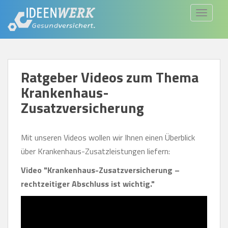
S
TOGGLE
k
i
p
t
Ratgeber Videos zum Thema
o
Krankenhaus-
m
a
Zusatzversicherung
i
n
Mit unseren Videos wollen wir Ihnen einen Überblick
c
über Krankenhaus-Zusatzleistungen liefern:
o
Video "Krankenhaus-Zusatzversicherung –
n
rechtzeitiger Abschluss ist wichtig."
t
e
n
t