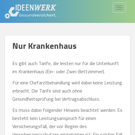
S
TOGGLE
k
i
p
t
Nur Krankenhaus
o
m
a
Es gibt auch Tarife, die leisten nur für die Unterkunft
i
im Krankenhaus (Ein- oder Zwei-Bettzimmer).
n
Für eine Chefarztbehandlung wird dabei keine Leistung
c
erbracht. Die Tarife sind auch ohne
o
Gesundheitsprüfung bei Vertragsabschluss.
n
t
Es muss dabei folgender Hinweis beachtet werden: Es
e
besteht kein Leistungsanspruch für einen
n
Versicherungsfall, der vor Beginn des
t
Versicherungsschutzes eingetreten ist. Ein solcher Fall