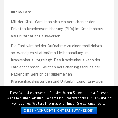
Klinik-Card
Mit der Klinik-Card kann sich ein Versicherter der
Privaten Krankenversicherung (PKV) im Krankenhaus
als Privatpatient ausweisen.
Die Card wird bei der Aufnahme zu einer medizinisch
notwendigen stationären Heilbehandlung im
Krankenhaus vorgelegt. Das Krankenhaus kann der
Card entnehmen, welchen Versicherungsschutz der
Patient im Bereich der allgemeinen
Krankenhausleistungen und Unterbringung (Ein- oder
Zweibettzimmer) hat.
Diese Website verwendet Cookies. Wenn Sie weiterhin auf dieser
Je nach Versicherungsschutz rechnet das Krankenhaus
Website bleiben, erteilen Sie damit Ihr Einverständnis zur Verwendung
von Cookies. Weitere Informationen finden Sie auf unser Seite.
aufgrund der Klinik-Card die allgemeinen
DIESE NACHRICHT NICHT ERNEUT ANZEIGEN
Krankenhausleistungen (Pflegesätze, Fallpauschalen