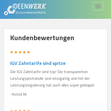
S
TOGGLE
k
i
p
t
Kundenbewertungen
o
m
a
i
IGV Zahntarife sind spitze
n
c
Die IGV Zahntarife sind top! Die transparenten
o
Leistungsprotokolle sind einzigartig und mit der
n
Leistungsregulierung hat auch alles super geklappt.
t
-Astrid M.
e
n
t