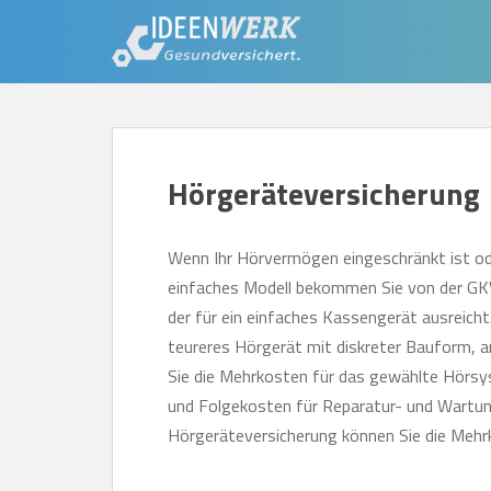
S
k
i
p
t
o
Hörgeräteversicherung
m
a
i
Wenn Ihr Hörvermögen eingeschränkt ist ode
n
einfaches Modell bekommen Sie von der GKV
c
der für ein einfaches Kassengerät ausreicht
o
teureres Hörgerät mit diskreter Bauform, 
n
Sie die Mehrkosten für das gewählte Hörsy
t
und Folgekosten für Reparatur- und Wartung
e
Hörgeräteversicherung können Sie die Mehr
n
t