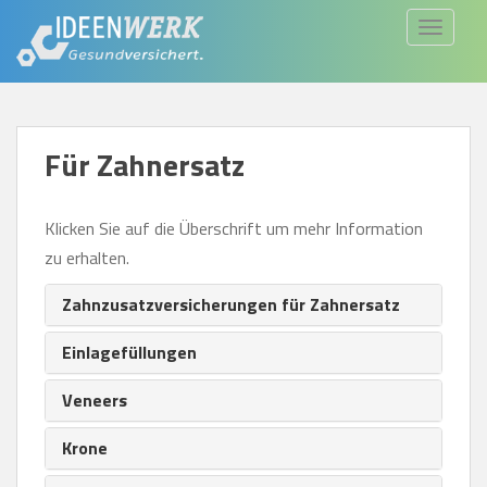
S
TOGGLE
k
i
p
t
Für Zahnersatz
o
m
a
Klicken Sie auf die Überschrift um mehr Information
i
zu erhalten.
n
Zahnzusatzversicherungen für Zahnersatz
c
o
Einlagefüllungen
n
t
Veneers
e
Krone
n
t