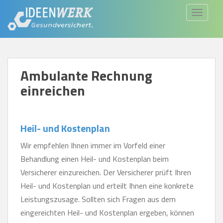
S
TOGGLE
k
i
p
t
Ambulante Rechnung
o
einreichen
m
a
i
Heil- und Kostenplan
n
c
Wir empfehlen Ihnen immer im Vorfeld einer
o
Behandlung einen Heil- und Kostenplan beim
n
Versicherer einzureichen. Der Versicherer prüft Ihren
t
Heil- und Kostenplan und erteilt Ihnen eine konkrete
e
Leistungszusage. Sollten sich Fragen aus dem
n
eingereichten Heil- und Kostenplan ergeben, können
t