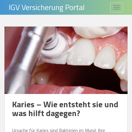
S
IGV Versicherung Portal
TOGGLE
k
i
p
t
o
m
a
i
n
c
o
n
Karies – Wie entsteht sie und
t
was hilft dagegen?
e
n
Ursache für Karies sind Bakterien im Mund. Ihre
t