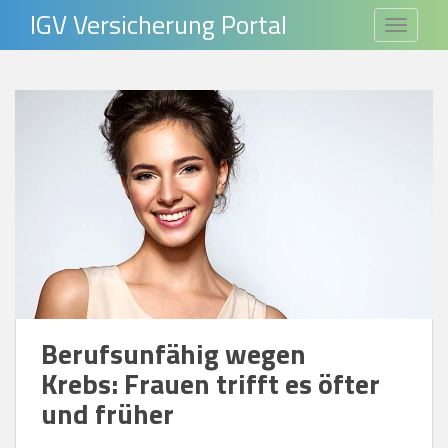
S
IGV Versicherung Portal
TOGGLE
k
i
p
t
o
m
a
i
n
c
o
n
Berufsunfähig wegen
t
Krebs: Frauen trifft es öfter
e
und früher
n
t