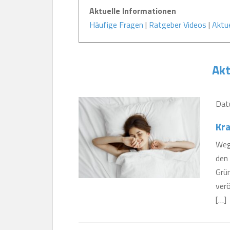
Aktuelle Informationen
Häufige Fragen
|
Ratgeber Videos
|
Aktue
Akt
Dat
Kr
Weg
den 
Grü
ver
[…]