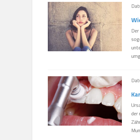
Dat
Wi
Der 
sog
unte
umge
Dat
Kar
Ursa
der 
Zähn
Mund