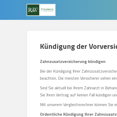
S
k
i
p
t
o
Kündigung der Vorvers
m
a
i
Zahnzusatzversicherung kündigen
n
Bei der Kündigung Ihrer Zahnzusatzversich
c
beachten. Die meisten Versicherer sehen ein
o
n
Sind Sie aktuell bei Ihrem Zahnarzt in Behan
t
Sie Ihren Vertrag auf keinen Fall kündigen 
e
Mit unserem Vergleichsrechner können Sie ei
n
Ordentliche Kündigung Ihrer Zahnzusat
t