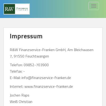
S
TOGGLE
k
i
p
t
Impressum
o
m
a
R&W Finanzservice-Franken GmbH, Am Bleichwasen
i
7, 91550 Feuchtwangen
n
Telefon: 09852-703900
c
Telefax: -
o
E-Mail: info@finanzservice-franken.de
n
t
Internet: www.finanzservice-franken.de
e
Jochen Raps
n
Weiß Christian
t