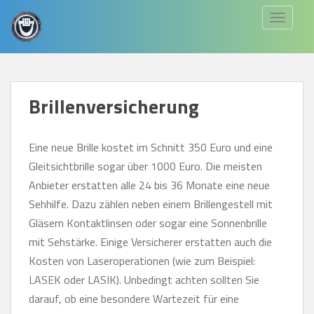
S
TOGGLE
k
i
p
t
Brillenversicherung
o
m
a
Eine neue Brille kostet im Schnitt 350 Euro und eine
i
Gleitsichtbrille sogar über 1000 Euro. Die meisten
n
Anbieter erstatten alle 24 bis 36 Monate eine neue
c
Sehhilfe. Dazu zählen neben einem Brillengestell mit
o
Gläsern Kontaktlinsen oder sogar eine Sonnenbrille
n
mit Sehstärke. Einige Versicherer erstatten auch die
t
Kosten von Laseroperationen (wie zum Beispiel:
e
LASEK oder LASIK). Unbedingt achten sollten Sie
n
darauf, ob eine besondere Wartezeit für eine
t