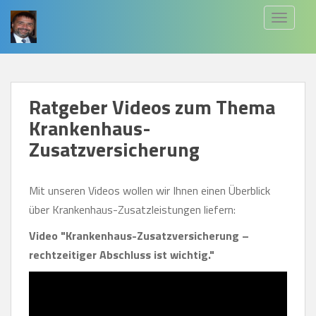
S
TOGGLE
k
i
p
t
Ratgeber Videos zum Thema
o
Krankenhaus-
m
a
Zusatzversicherung
i
n
Mit unseren Videos wollen wir Ihnen einen Überblick
c
über Krankenhaus-Zusatzleistungen liefern:
o
Video "Krankenhaus-Zusatzversicherung –
n
rechtzeitiger Abschluss ist wichtig."
t
e
n
t