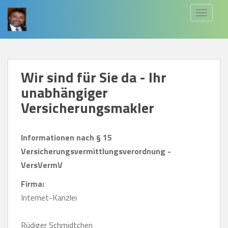
S
TOGGLE
k
i
p
t
Wir sind für Sie da - Ihr
o
unabhängiger
m
a
Versicherungsmakler
i
n
Informationen nach § 15
c
Versicherungsvermittlungsverordnung -
o
VersVermV
n
Firma:
t
Internet-Kanzlei
e
n
Rüdiger Schmidtchen
t