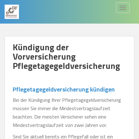
S
TOGGLE
k
i
p
t
Kündigung der
o
Vorversicherung
m
a
Pflegetagegeldversicherung
i
n
c
Pflegetagegeldversicherung kündigen
o
Bei der Kündigung Ihrer Pflegetagegeldversicherung
n
müssen Sie immer die Mindestvertragslaufzeit
t
beachten. Die meisten Versicherer sehen eine
e
Mindestvertragslaufzeit von zwei Jahren vor.
n
Sind Sie aktuell bereits ein Pflegefall oder ist ein
t