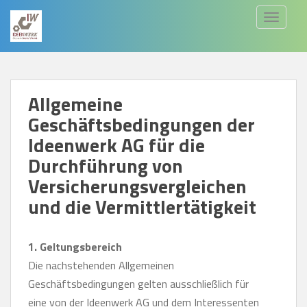
S
TOGGLE
k
i
p
t
Allgemeine
o
Geschäftsbedingungen der
m
a
Ideenwerk AG für die
i
Durchführung von
n
Versicherungsvergleichen
c
und die Vermittlertätigkeit
o
n
1. Geltungsbereich
t
Die nachstehenden Allgemeinen
e
Geschäftsbedingungen gelten ausschließlich für
n
eine von der Ideenwerk AG und dem Interessenten
t