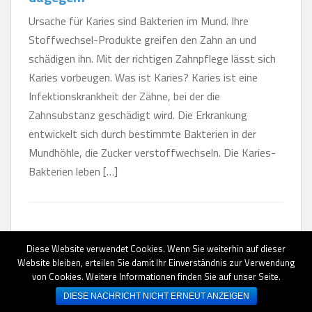
Ursache für Karies sind Bakterien im Mund. Ihre
Stoffwechsel-Produkte greifen den Zahn an und
schädigen ihn. Mit der richtigen Zahnpflege lässt sich
Karies vorbeugen. Was ist Karies? Karies ist eine
Infektionskrankheit der Zähne, bei der die
Zahnsubstanz geschädigt wird. Die Erkrankung
entwickelt sich durch bestimmte Bakterien in der
Mundhöhle, die Zucker verstoffwechseln. Die Karies-
Bakterien leben […]
Diese Website verwendet Cookies. Wenn Sie weiterhin auf dieser
Website bleiben, erteilen Sie damit Ihr Einverständnis zur Verwendung
von Cookies. Weitere Informationen finden Sie auf unser Seite.
AGB
|
Datenschutz
|
Impressum
|
Erstinformationen
DIESE NACHRICHT NICHT ERNEUT ANZEIGEN
© 2026 IGV Versicherung Portal. Alle Rechte vorbehalten.