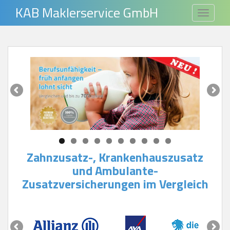
S
KAB Maklerservice GmbH
TOGGLE
k
i
p
t
o
m
a
i
n
c
Zahnzusatz-, Krankenhauszusatz
o
und Ambulante-
n
Zusatzversicherungen im Vergleich
t
e
n
t