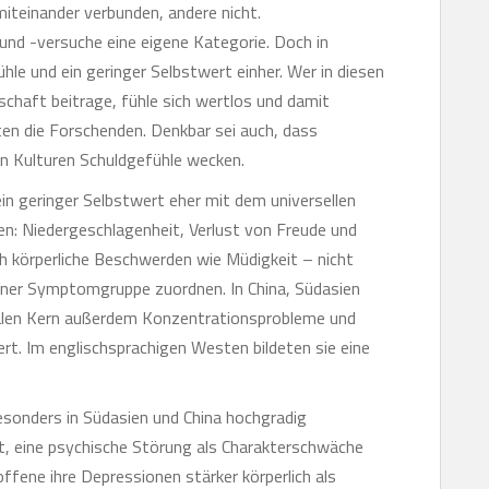
teinander verbunden, andere nicht.
und -versuche eine eigene Kategorie. Doch in
le und ein geringer Selbstwert einher. Wer in diesen
schaft beitrage, fühle sich wertlos und damit
en die Forschenden. Denkbar sei auch, dass
en Kulturen Schuldgefühle wecken.
in geringer Selbstwert eher mit dem universellen
n: Niedergeschlagenheit, Verlust von Freude und
ch körperliche Beschwerden wie Müdigkeit – nicht
keiner Symptomgruppe zuordnen. In China, Südasien
alen Kern außerdem Konzentrationsprobleme und
t. Im englischsprachigen Westen bildeten sie eine
esonders in Südasien und China hochgradig
tet, eine psychische Störung als Charakterschwäche
ffene ihre Depressionen stärker körperlich als