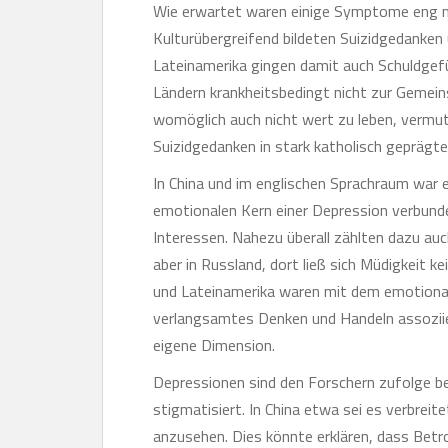
Wie erwartet waren einige Symptome eng mi
Kulturübergreifend bildeten Suizidgedanken 
Lateinamerika gingen damit auch Schuldgefüh
Ländern krankheitsbedingt nicht zur Gemein
womöglich auch nicht wert zu leben, vermut
Suizidgedanken in stark katholisch geprägt
In China und im englischen Sprachraum war e
emotionalen Kern einer Depression verbunde
Interessen. Nahezu überall zählten dazu au
aber in Russland, dort ließ sich Müdigkeit 
und Lateinamerika waren mit dem emotion
verlangsamtes Denken und Handeln assoziier
eigene Dimension.
Depressionen sind den Forschern zufolge b
stigmatisiert. In China etwa sei es verbrei
anzusehen. Dies könnte erklären, dass Betro