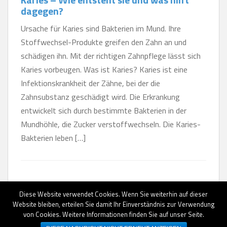
dagegen?
Ursache für Karies sind Bakterien im Mund. Ihre
Stoffwechsel-Produkte greifen den Zahn an und
schädigen ihn. Mit der richtigen Zahnpflege lässt sich
Karies vorbeugen. Was ist Karies? Karies ist eine
Infektionskrankheit der Zähne, bei der die
Zahnsubstanz geschädigt wird. Die Erkrankung
entwickelt sich durch bestimmte Bakterien in der
Mundhöhle, die Zucker verstoffwechseln. Die Karies-
Bakterien leben […]
Diese Website verwendet Cookies. Wenn Sie weiterhin auf dieser
Website bleiben, erteilen Sie damit Ihr Einverständnis zur Verwendung
von Cookies. Weitere Informationen finden Sie auf unser Seite.
AGB
|
Datenschutz
|
Impressum
|
Erstinformationen