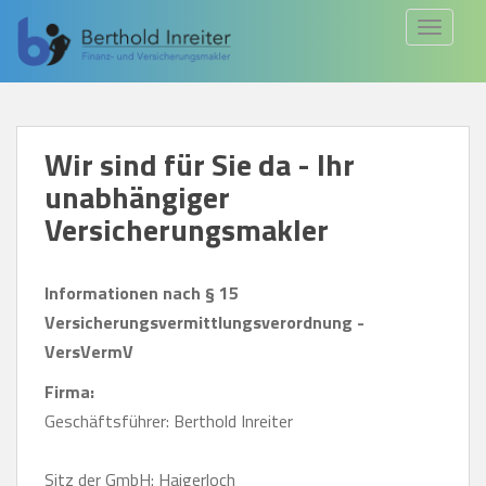
S
TOGGLE
k
i
p
t
Wir sind für Sie da - Ihr
o
unabhängiger
m
a
Versicherungsmakler
i
n
Informationen nach § 15
c
Versicherungsvermittlungsverordnung -
o
VersVermV
n
Firma:
t
Geschäftsführer: Berthold Inreiter
e
n
Sitz der GmbH: Haigerloch
t