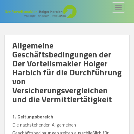
S
TOGGLE
k
i
p
t
Allgemeine
o
Geschäftsbedingungen der
m
a
Der Vorteilsmakler Holger
i
Harbich für die Durchführung
n
von
c
Versicherungsvergleichen
o
und die Vermittlertätigkeit
n
t
e
1. Geltungsbereich
n
Die nachstehenden Allgemeinen
t
Geschäftsbedingungen gelten ausschließlich für