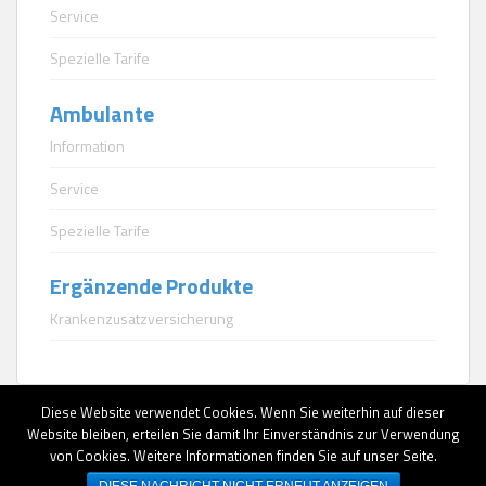
Service
Spezielle Tarife
Ambulante
Information
Service
Spezielle Tarife
Ergänzende Produkte
Krankenzusatzversicherung
Diese Website verwendet Cookies. Wenn Sie weiterhin auf dieser
Website bleiben, erteilen Sie damit Ihr Einverständnis zur Verwendung
von Cookies. Weitere Informationen finden Sie auf unser Seite.
AGB
|
Datenschutz
|
Impressum
|
Erstinformationen