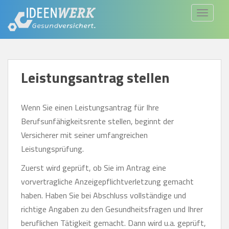
S
TOGGLE
k
i
p
t
Leistungsantrag stellen
o
m
a
Wenn Sie einen Leistungsantrag für Ihre
i
Berufsunfähigkeitsrente stellen, beginnt der
n
Versicherer mit seiner umfangreichen
c
Leistungsprüfung.
o
Zuerst wird geprüft, ob Sie im Antrag eine
n
vorvertragliche Anzeigepflichtverletzung gemacht
t
haben. Haben Sie bei Abschluss vollständige und
e
richtige Angaben zu den Gesundheitsfragen und Ihrer
n
beruflichen Tätigkeit gemacht. Dann wird u.a. geprüft,
t