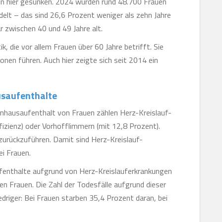
en hier gesunken. 2024 wurden rund 48.700 Frauen
t – das sind 26,6 Prozent weniger als zehn Jahre
r zwischen 40 und 49 Jahre alt.
, die vor allem Frauen über 60 Jahre betrifft. Sie
onen führen. Auch hier zeigte sich seit 2014 ein
usaufenthalte
enhausaufenthalt von Frauen zählen Herz-Kreislauf-
zienz) oder Vorhofflimmern (mit 12,8 Prozent).
 zurückzuführen. Damit sind Herz-Kreislauf-
i Frauen.
ufenthalte aufgrund von Herz-Kreislauferkrankungen
en Frauen. Die Zahl der Todesfälle aufgrund dieser
edriger: Bei Frauen starben 35,4 Prozent daran, bei