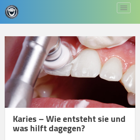
S
TOGGLE
k
i
p
t
o
m
a
i
n
c
o
n
t
Karies – Wie entsteht sie und
e
was hilft dagegen?
n
t